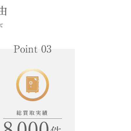
由
て
総買取実績