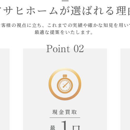
アサヒホームが
選ばれる理
お
客
様
の
視
点
に
立
ち
、
こ
れ
ま
で
の
実
績
や
確
か
な
知
見
を
用
い
最
適
な
提
案
を
い
た
し
ま
す
。
現金買取