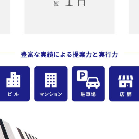
豊
富
な
実
績
に
よ
る
提
案
力
と
実
行
力