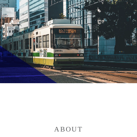
A
B
O
U
T