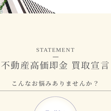
S
T
A
T
E
M
E
N
T
不動産高価即金
買取宣言
こ
ん
な
お
悩
み
あ
り
ま
せ
ん
か
？