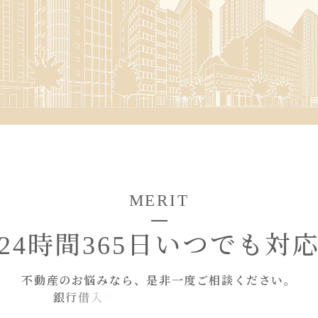
M
E
R
I
T
24時間365日
いつでも対
不
動
産
の
お
悩
み
な
ら
、
是
非
一
度
ご
相
談
く
だ
さ
い
。
銀
行
借
入
中
で
も
ご
相
談
い
た
だ
け
ま
す
。